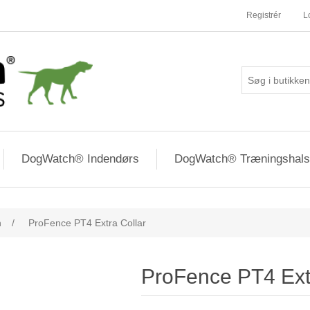
Registrér
L
DogWatch® Indendørs
DogWatch® Træningshal
n
/
ProFence PT4 Extra Collar
ProFence PT4 Ext