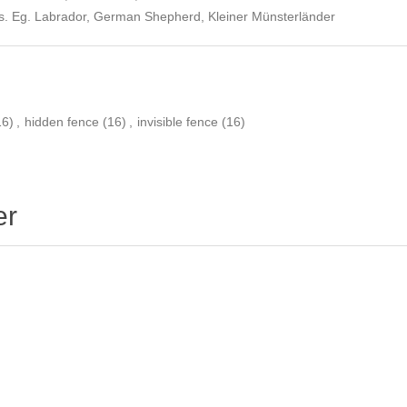
gs. Eg. Labrador, German Shepherd, Kleiner Münsterländer
16)
,
hidden fence
(16)
,
invisible fence
(16)
er