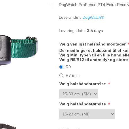
DogWatch ProFence PT4 Extra Receive
Leverandør:
DogWatch®
Leveringsdato:
3-5 days
Vælg venligst halsbånd modtager
Der medfølger ét halsbånd til et ko
Vælg
Mini
typen til en lille hund e
Vælg
R9/R12
til andre dyr og størr
R9
R7 mini
*
Vælg halsbåndstørrelse
*
Vælg halsbåndstørrelse