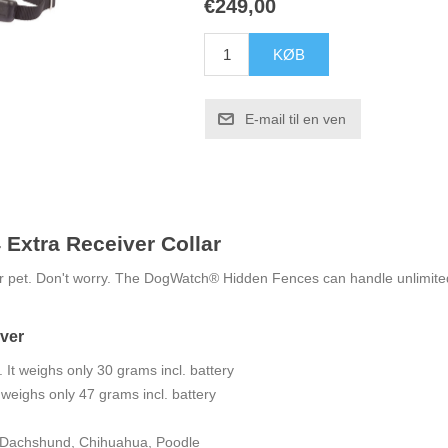
€249,00
xtra Receiver Collar
r pet. Don't worry. The DogWatch® Hidden Fences can handle unlimited
iver
 It weighs only 30 grams incl. battery
 weighs only 47 grams incl. battery
g. Dachshund, Chihuahua, Poodle