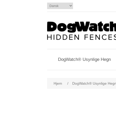
DogWatch® Usynlige Hegn
Hjem
/
DogWatch® Usynlige Heg