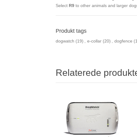
Select
R9
to other animals and larger do
Produkt tags
dogwatch
(19)
,
e-collar
(20)
,
dogfence
(
Relaterede produkt