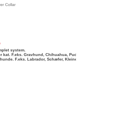
r Collar
*
mplet system.
ller kat. F.eks. Gravhund, Chihuahua, Puddel
e hunde. F.eks. Labrador, Schæfer, Kleiner Münsterländer