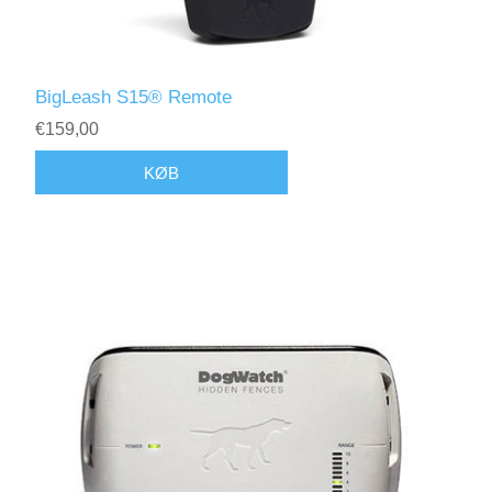
BigLeash S15® Remote
€159,00