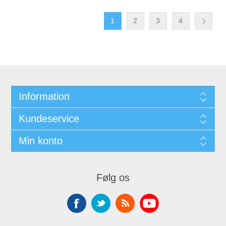
1
2
3
4
Information
Kundeservice
Min konto
Følg os