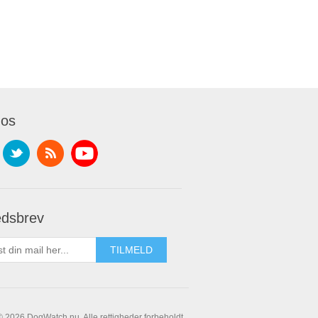
 os
dsbrev
© 2026 DogWatch.nu. Alle rettigheder forbeholdt.