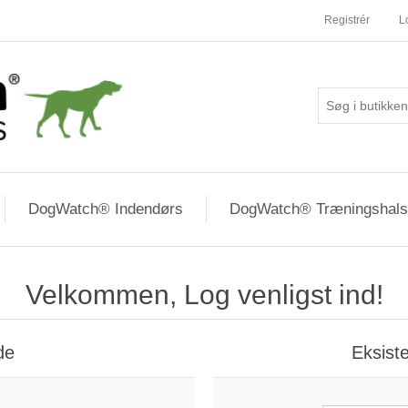
Registrér
L
DogWatch® Indendørs
DogWatch® Træningshal
Velkommen, Log venligst ind!
de
Eksist