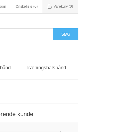
ogin
Ønskeliste
(0)
Varekurv
(0)
sbånd
Træningshalsbånd
erende kunde