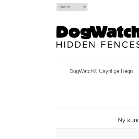
DogWatch® Usynlige Hegn
Ny kun