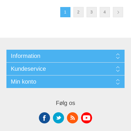
1
2
3
4
Information
Kundeservice
Min konto
Følg os