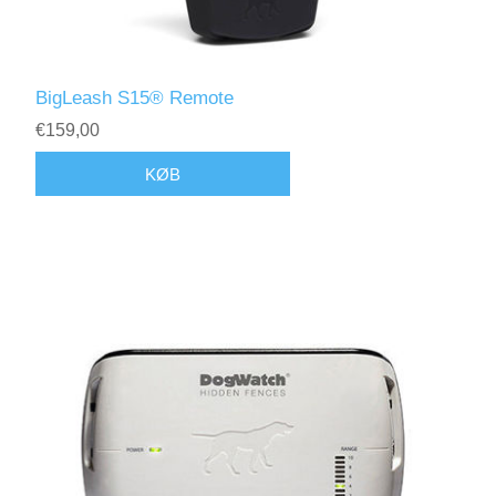
BigLeash S15® Remote
€159,00