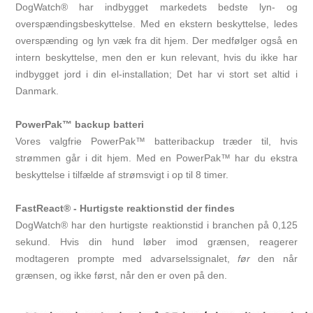
DogWatch® har indbygget markedets bedste lyn- og
overspændingsbeskyttelse. Med en ekstern beskyttelse, ledes
overspænding og lyn væk fra dit hjem. Der medfølger også en
intern beskyttelse, men den er kun relevant, hvis du ikke har
indbygget jord i din el-installation; Det har vi stort set altid i
Danmark.
PowerPak™ backup batteri
Vores valgfrie PowerPak™ batteribackup træder til, hvis
strømmen går i dit hjem. Med en PowerPak™ har du ekstra
beskyttelse i tilfælde af strømsvigt i op til 8 timer.
FastReact® - Hurtigste reaktionstid der findes
DogWatch® har den hurtigste reaktionstid i branchen på 0,125
sekund. Hvis din hund løber imod grænsen, reagerer
modtageren prompte med advarselssignalet,
før
den når
grænsen, og ikke først, når den er oven på den.