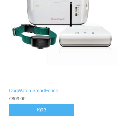
DogWatch SmartFence
€809,00