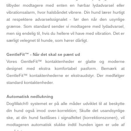
tilbyder modtagere med enten en hørbar lydadvarsel eller
vibrationsalarm, hvor halsbåndet vibrere. Din hund lærer hurtigt
at respektere advarselssignalet - før den når den usynlige
grænse. Som standard sender vi modtagere med lydadvarsel,
men sig endelig til, hvis du hellere vil have med vibration. Det er
særligt velegnet til hunde, som hører dårligt.
GentleFit™ - Når det skal se pænt ud
Vores GentleFit™ kontaktenheder er glatte og moderne
designet med ekstra komfortabel pasform. Bemærk at
GentleFit™ kontaktenhederne er ekstraudstyr. Der medfølger
standard kontaktenheder.
Automatisk nedlukning
DogWatch® systemet er på alle måder udviklet til at beskytte
din hund også imod over-korrektion; Skulle det usandsynlige
ske, at din hund fastlåses i signalfeltet (korrektionszonen), vil
modtageren automatisk slukke indtil hunden igen er ude af