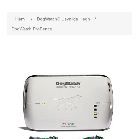
Hjem
/
DogWatch® Usynlige Hegn
/
DogWatch ProFence