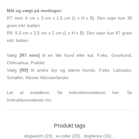
Mål og vægt på modtager:
R7 mini: 4 cm x 3 cm x 1,5 cm (L x H x B). Den vejer kun 30
gram inkl. batteri
R9: 5,5 cm x 3,5 cm x 2 cm (L x H x B). Den vejer kun 47 gram
inkl. batteri
Vælg
[R7 mini]
til en lille hund eller kat. F.eks. Gravhund,
Chihuahua, Puddel
Vælg
[R9]
til andre dyr og større hunde. F.eks. Labrador,
Schæfer, Kleiner Münsterländer
Let at installerer. Se instruktionsvideoer her:
Se
Instruktionsvideoer mv.
Produkt tags
dogwatch
(19)
,
e-collar
(20)
,
dogfence
(16)
,