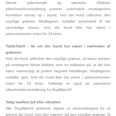
Denne patenterede og særdeles effektive
sikkerhedsforanstaltning justerer automatisk modtagerens
korrektion niveau op i styrke, hvis din hund udfordrer den
usynlige grænse. Modtageren nulstiller automatisk til det
oprindelige niveau, hvis din hund ikke har været i
advarselszonen inden for 24 timer.
TattleTale® - Se om din hund har været i nærheden af
grænsen
Hvis din hund udfordrer den usynlige grænse, vil status lampen
på modtagren blinke dobbelt, som en indikation på, at det kan
være nødvendigt at justere hegnets indstillinger. Modtageren
nulstiller igen, hvis din hund ikke har været i advarselszonen
inden for 24 timer. Tattletale er også en patenteret
sikkerhedsforanstaltning fra DogWatch®.
Vælg imellem lyd eller vibration
Alle DogWatch® systemer afgiver et advarselssignal for at
advare din hund, hvis den nærmer sig den usynlige grænse. Vi