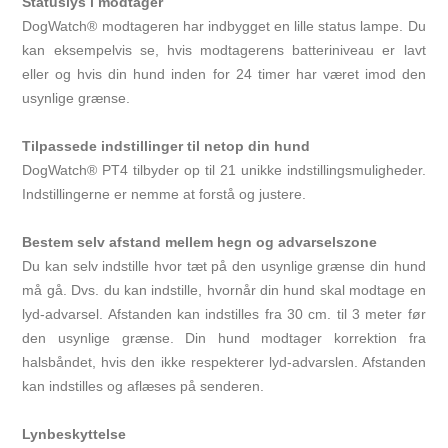
Statuslys i modtager
DogWatch® modtageren har indbygget en lille status lampe. Du
kan eksempelvis se, hvis modtagerens batteriniveau er lavt
eller og hvis din hund inden for 24 timer har været imod den
usynlige grænse.
Tilpassede indstillinger til netop din hund
DogWatch® PT4 tilbyder op til 21 unikke indstillingsmuligheder.
Indstillingerne er nemme at forstå og justere.
Bestem selv afstand mellem hegn og advarselszone
Du kan selv indstille hvor tæt på den usynlige grænse din hund
må gå. Dvs. du kan indstille, hvornår din hund skal modtage en
lyd-advarsel. Afstanden kan indstilles fra 30 cm. til 3 meter før
den usynlige grænse. Din hund modtager korrektion fra
halsbåndet, hvis den ikke respekterer lyd-advarslen. Afstanden
kan indstilles og aflæses på senderen.
Lynbeskyttelse