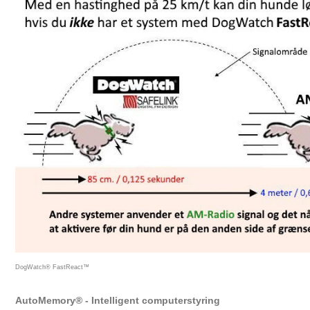
DogWatch® FastReact™
AutoMemory® - Intelligent computerstyring